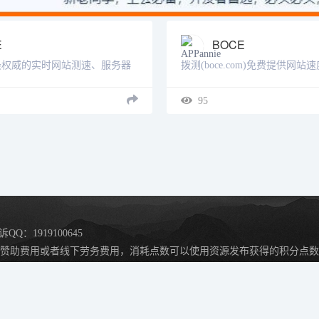
E
BOCE
最权威的实时网站测速、服务器
拨测(boce.com)免费提供网
控、IDC质量评测、
速度检测、域名污染检测、域
,HTTP,CDN测试网站速度监控，遍
多地区在线ping测试、dns查
95
和国外的监测点，包括电信、网
询、ipv6网站测试等站长工具；网络
...
诉QQ：1919100645
赞助费用或者线下劳务费用，消耗点数可以使用资源发布获得的积分点数