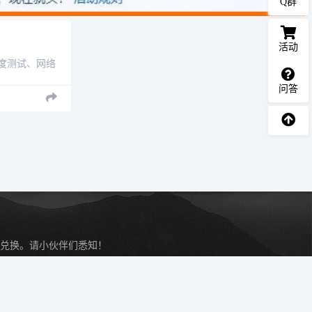
Q群
活动
站速度测试、网络
名被墙查询、
问答
询、路由跟踪查
检......
兑换。请小伙伴们悉知！