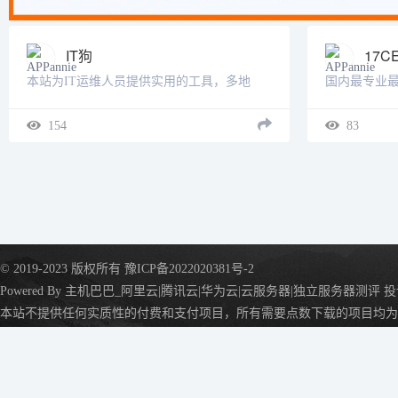
IT狗
17C
本站为IT运维人员提供实用的工具，多地
国内最专业
ping测试、多地tcping测试、网站测速、
监控、网络监
HTTP测速、API测速、路由追踪、在线MTR
PING,DNS
154
83
、DNS查询等。【工具特色】1、当前，同类
及国内各省
网站提......
通、联通、移...
© 2019-2023 版权所有
豫ICP备2022020381号-2
Powered By
主机巴巴_阿里云|腾讯云|华为云|云服务器|独立服务器测评
投
本站不提供任何实质性的付费和支付项目，所有需要点数下载的项目均为