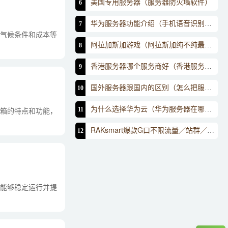
美国专用服务器（服务器防火墙软件）
6
华为服务器功能介绍（手机语音识别怎么设置）
7
气候条件和成本等
阿拉加斯加游戏（阿拉斯加纯不纯最明显）
8
香港服务器哪个服务商好（香港服务器购买）
9
国外服务器跟国内的区别（怎么把服务器接入外网）
10
为什么选择华为云（华为服务器在哪里）
11
机箱的特点和功能，
RAKsmart爆款G口不限流量／站群／高防服务（缅甸telenor无限流量套餐）
12
能够稳定运行并提