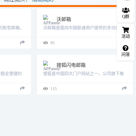
Q群
沃邮箱
户的新型邮箱，
沃邮箱是面向中国联通用户提供的多功能邮
业搜索排名前
件服务。它能提供大容量的邮箱空间和网络
活动
189邮箱提
硬盘空间、邮件到达通知、短信、彩信、日
95
单”理
程提醒以及PushMail手机客户端等服务。......
问答
搜狐闪电邮箱
效稳定便捷的
搜狐是中国四大门户网站之一，公司旗下推
2G超大附
出的电子邮箱服务是国内最大的邮箱服务商
网页、手机端注
之一。sohu邮箱分别有sohu免费邮箱，
115
里云邮箱
sohuVIP邮箱以及sohu企业邮箱等，长期以来
以稳定......