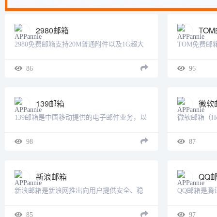
2980邮箱
TO
2980免费邮箱支持20M普通附件以及1G超大
TOM免费邮
附件的上传发送。可以在电脑网页，iOS客户
之一，设有
端以及安卓客户端上使用。设有独立海外服
道，多通道7
86
96
务器及安全加密通道，为电子邮件安全护
种客户端收发
航。......
用的安全......
139邮箱
微软
139邮箱是中国移动提供的电子邮件业务，以
微软邮箱（H
手机号@139.com作为邮箱地址，来邮短信及
提供商之一
时提醒,同时提供WEB、WAP、短彩信、APP
浏览器对其
98
87
等多种方式，随时随地收发邮件139邮箱是中
1995年，由杰
国移......
Smith）和印度.
新浪邮箱
QQ
新浪邮箱是新浪网推出向用户提供安全、稳
QQ邮箱是腾
定、快速、便捷电子邮件服务的邮箱产品。
安全、稳定
新浪邮箱，提供以@sina.com和@sina.cn为后
箱产品，已为
85
97