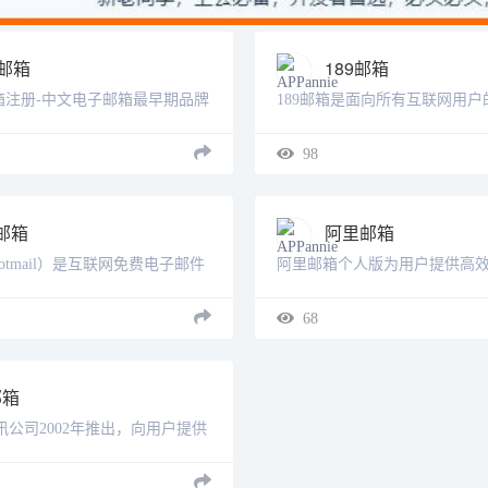
M邮箱
189邮箱
箱注册-中文电子邮箱最早期品牌
189邮箱是面向所有互联网用
独立海外服务器，安全加密通
注册用户达3.8亿。国内邮箱行
*24小时客户服务。邮箱支持各
三，仅次于网易邮箱，QQ邮箱。
98
，垃圾邮件拦截率超98%。好
倡“简单”理念。189邮箱提倡“简
念，......
邮箱
阿里邮箱
otmail）是互联网免费电子邮件
阿里邮箱个人版为用户提供高
，世界上的任何人可以通过网页
电子邮箱服务，免费注册邮箱送
进行读取，收发电子邮件。它于
件，60G容量，您可以在电脑
68
克&middot;史密斯（Jack
册、登录阿里邮箱个人版。阿
.....
（ALIMAIL）是......
邮箱
讯公司2002年推出，向用户提供
、快速、便捷电子邮件服务的邮
超过1亿的邮箱用户提供免费和