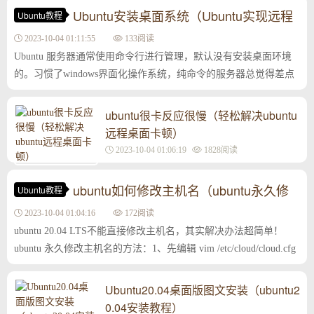
Ubuntu安装桌面系统（Ubuntu实现远程
Ubuntu教程
桌面连接）
2023-10-04 01:11:55
133阅读
Ubuntu 服务器通常使用命令行进行管理，默认没有安装桌面环境
的。习惯了windows界面化操作系统，纯命令的服务器总觉得差点
儿意思。云站友后来也下定了决心给Ubantu装...
ubuntu很卡反应很慢（轻松解决ubuntu
远程桌面卡顿）
2023-10-04 01:06:19
1828阅读
ubuntu如何修改主机名（ubuntu永久修
Ubuntu教程
改主机名）
2023-10-04 01:04:16
172阅读
ubuntu 20.04 LTS不能直接修改主机名，其实解决办法超简单！
ubuntu 永久修改主机名的方法：1、先编辑 vim /etc/cloud/cloud.cfg
查找：preserve_hostname: false修改成：pre...
Ubuntu20.04桌面版图文安装（ubuntu2
0.04安装教程）