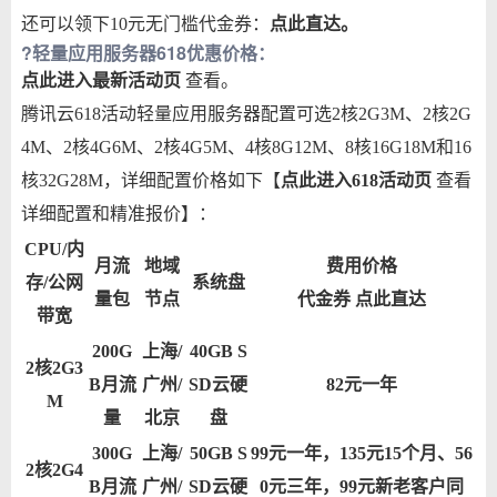
还可以领下10元无门槛代金券：
点此直达
。
?
轻量应用服务器618优惠价格：
点此进入最新活动页
查看。
腾讯云618活动轻量应用服务器配置可选2核2G3M、2核2G
4M、2核4G6M、2核4G5M、4核8G12M、8核16G18M和16
核32G28M，详细配置价格如下【
点此进入618活动页
查看
详细配置和精准报价】：
CPU/内
月流
地域
费用价格
存/公网
系统盘
量包
节点
代金券
点此直达
带宽
200G
上海/
40GB S
2核2G3
B月流
广州/
SD云硬
82元一年
M
量
北京
盘
300G
上海/
50GB S
99元一年，135元15个月、56
2核2G4
B月流
广州/
SD云硬
0元三年，99元新老客户同