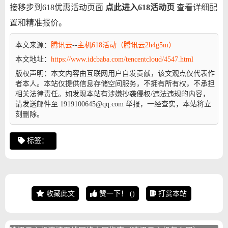
接移步到618优惠活动页面
点此进入618活动页
查看详细配
置和精准报价。
本文来源：
腾讯云
--
主机618活动（腾讯云2h4g5m）
本文地址：
https://www.idcbaba.com/tencentcloud/4547.html
版权声明：
本文内容由互联网用户自发贡献，该文观点仅代表作
者本人。本站仅提供信息存储空间服务，不拥有所有权，不承担
相关法律责任。如发现本站有涉嫌抄袭侵权/违法违规的内容，
请发送邮件至 1919100645@qq.com 举报，一经查实，本站将立
刻删除。
标签：
收藏此文
赞一下！
(
)
打赏本站