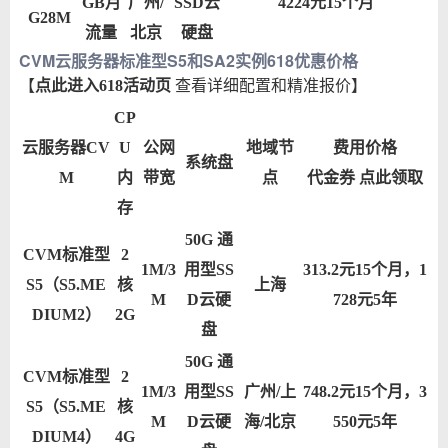
GB月
广州/
SSD云
4224元15个月
G28M
流量
北京
硬盘
CVM云服务器标准型S5和SA2实例618优惠价格
【
点此进入618活动页
查看详细配置和精准报价】
CP
云服务器CV
U
公网
地域节
费用价格
系统盘
M
内
带宽
点
代金券
点此领取
存
50G 通
CVM标准型
2
1M/3
用型SS
313.2元15个月，1
S5（S5.ME
核
上海
M
D云硬
728元5年
DIUM2）
2G
盘
50G 通
CVM标准型
2
1M/3
用型SS
广州/上
748.2元15个月，3
S5（S5.ME
核
M
D云硬
海/北京
550元5年
DIUM4）
4G